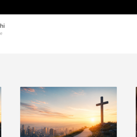
hi
ne